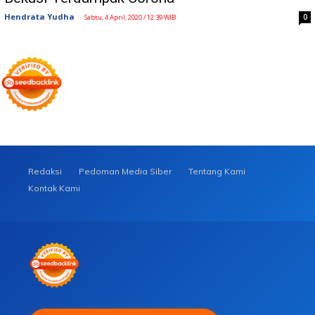
Hendrata Yudha
-
0
Sabtu, 4 April, 2020 / 12:39 WIB
Redaksi
Pedoman Media Siber
Tentang Kami
Kontak Kami