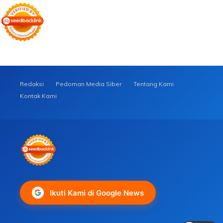
Redaksi
Pedoman Media Siber
Tentang Kami
Kontak Kami
Ikuti Kami di Google News