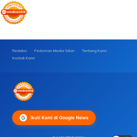
Redaksi
Pedoman Media Siber
Tentang Kami
Kontak Kami
Ikuti Kami di Google News