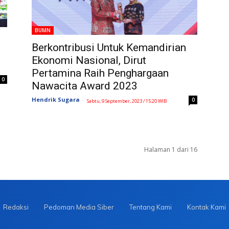
BUMN
Berkontribusi Untuk Kemandirian
Ekonomi Nasional, Dirut
Pertamina Raih Penghargaan
0
Nawacita Award 2023
Hendrik Sugara
-
0
Sabtu, 9 September, 2023 / 15:20 WIB
Halaman 1 dari 16
Redaksi
Pedoman Media Siber
Tentang Kami
Kontak Kami