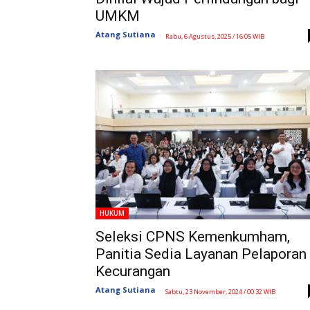
UMKM
Atang Sutiana
-
Rabu, 6 Agustus, 2025 / 16:05 WIB
HUKUM
Seleksi CPNS Kemenkumham,
Panitia Sedia Layanan Pelaporan
Kecurangan
Atang Sutiana
-
Sabtu, 23 November, 2024 / 00:32 WIB