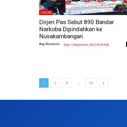
HUKUM
Dirjen Pas Sebut 890 Bandar
Narkoba Dipindahkan ke
Nusakambangan
Boy Rivalino
-
Rabu, 13 September, 2023 / 06:55 WIB
...
1
2
3
16