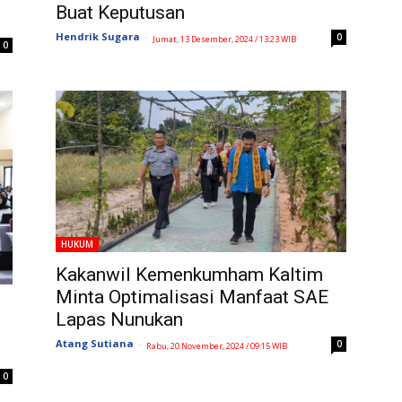
Buat Keputusan
Hendrik Sugara
-
0
Jumat, 13 Desember, 2024 / 13:23 WIB
0
HUKUM
Kakanwil Kemenkumham Kaltim
Minta Optimalisasi Manfaat SAE
Lapas Nunukan
Atang Sutiana
-
0
Rabu, 20 November, 2024 / 09:15 WIB
0