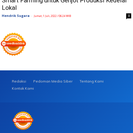
Smart Farming untuk Genjot Produksi Kedelai
Lokal
Hendrik Sugara
-
0
Jumat, 1 Juli, 2022 / 06:24 WIB
Redaksi
Pedoman Media Siber
Tentang Kami
Kontak Kami