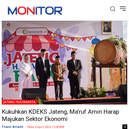
Tag: KDEKS Jateng
JATENG-YOGYAKARTA
Kukuhkan KDEKS Jateng, Ma’ruf Amin Harap
Majukan Sektor Ekonomi
Tsani Ariant
-
0
Rabu, 5 April, 2023 / 13:30 WIB