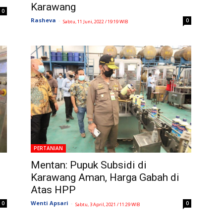
Karawang
0
Rasheva
-
0
Sabtu, 11 Juni, 2022 / 19:19 WIB
PERTANIAN
Mentan: Pupuk Subsidi di
Karawang Aman, Harga Gabah di
Atas HPP
Wenti Apsari
-
0
0
Sabtu, 3 April, 2021 / 11:29 WIB