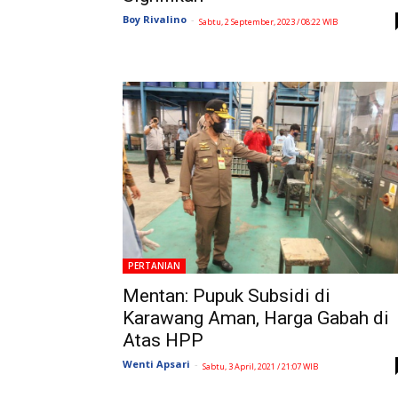
Boy Rivalino
-
Sabtu, 2 September, 2023 / 08:22 WIB
PERTANIAN
Mentan: Pupuk Subsidi di
Karawang Aman, Harga Gabah di
Atas HPP
Wenti Apsari
-
Sabtu, 3 April, 2021 / 21:07 WIB