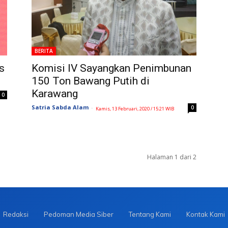
BERITA
s
Komisi IV Sayangkan Penimbunan
150 Ton Bawang Putih di
Karawang
0
Satria Sabda Alam
-
0
Kamis, 13 Februari, 2020 / 15:21 WIB
Halaman 1 dari 2
Redaksi
Pedoman Media Siber
Tentang Kami
Kontak Kami