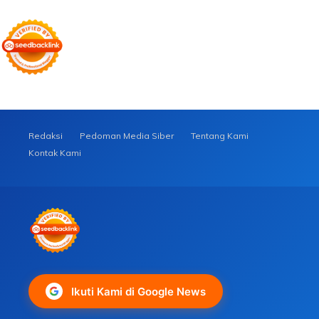
Redaksi
Pedoman Media Siber
Tentang Kami
Kontak Kami
Ikuti Kami di Google News