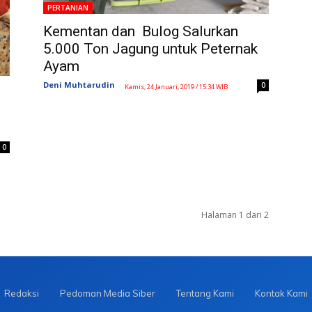
PERTANIAN
Kementan dan Bulog Salurkan
5.000 Ton Jagung untuk Peternak
Ayam
Deni Muhtarudin
-
0
Kamis, 24 Januari, 2019 / 15:34 WIB
i
0
Halaman 1 dari 2
Redaksi
Pedoman Media Siber
Tentang Kami
Kontak Kami