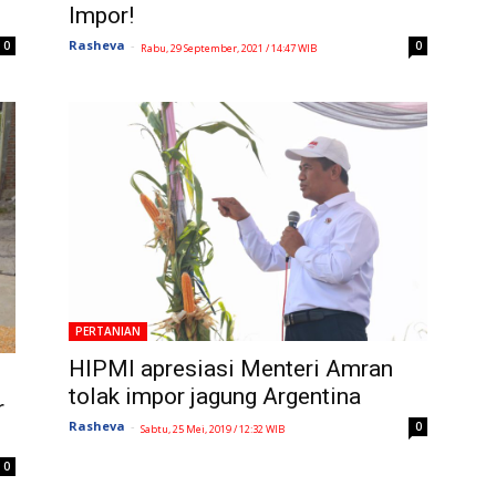
Impor!
Rasheva
-
0
0
Rabu, 29 September, 2021 / 14:47 WIB
PERTANIAN
HIPMI apresiasi Menteri Amran
tolak impor jagung Argentina
r
Rasheva
-
0
Sabtu, 25 Mei, 2019 / 12:32 WIB
0