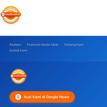
Redaksi
Pedoman Media Siber
Tentang Kami
Kontak Kami
Ikuti Kami di Google News