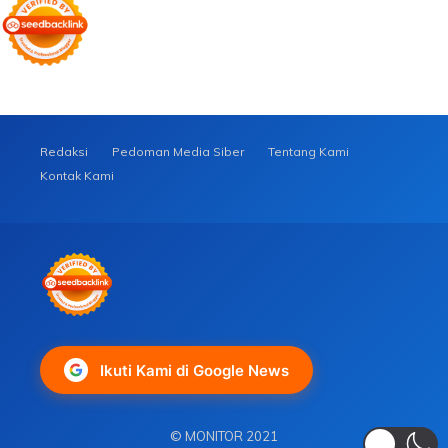
Redaksi
Pedoman Media Siber
Tentang Kami
Kontak Kami
Ikuti Kami di Google News
© MONITOR 2021