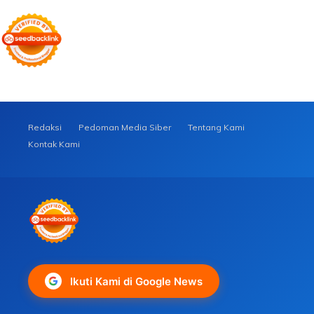
Redaksi
Pedoman Media Siber
Tentang Kami
Kontak Kami
Ikuti Kami di Google News