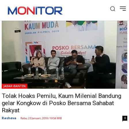
Tag: Hokas
JABAR-BANTEN
Tolak Hoaks Pemilu, Kaum Milenial Bandung
gelar Kongkow di Posko Bersama Sahabat
Rakyat
Rasheva
-
0
Rabu, 23 Januari, 2019 / 19:54 WIB