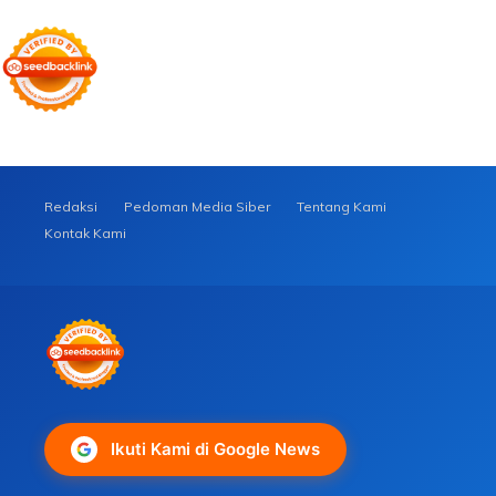
Redaksi
Pedoman Media Siber
Tentang Kami
Kontak Kami
Ikuti Kami di Google News