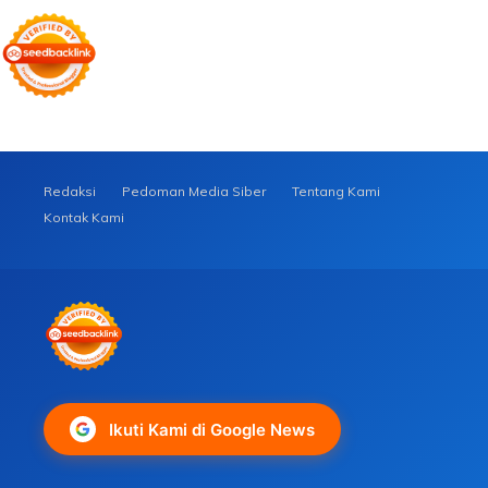
Redaksi
Pedoman Media Siber
Tentang Kami
Kontak Kami
Ikuti Kami di Google News