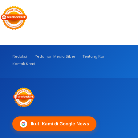
Redaksi
Pedoman Media Siber
Tentang Kami
Kontak Kami
Ikuti Kami di Google News