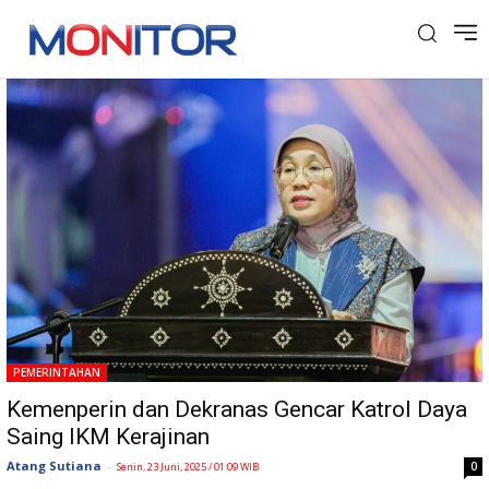
Tag: Dekranas
PEMERINTAHAN
Kemenperin dan Dekranas Gencar Katrol Daya
Saing IKM Kerajinan
Atang Sutiana
-
0
Senin, 23 Juni, 2025 / 01:09 WIB