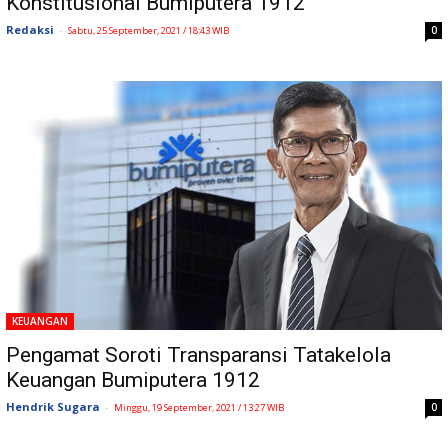
Konstitusional Bumiputera 1912
Redaksi
-
0
Sabtu, 25 September, 2021 / 18:43 WIB
KEUANGAN
Pengamat Soroti Transparansi Tatakelola
Keuangan Bumiputera 1912
Hendrik Sugara
-
0
Minggu, 19 September, 2021 / 13:27 WIB