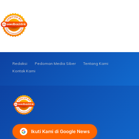
Redaksi
Pedoman Media Siber
Tentang Kami
Kontak Kami
Ikuti Kami di Google News