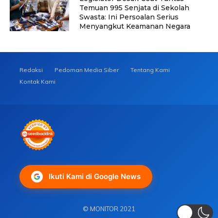
Temuan 995 Senjata di Sekolah
Swasta: Ini Persoalan Serius
Menyangkut Keamanan Negara
Redaksi
Pedoman Media Siber
Tentang Kami
Kontak Kami
Ikuti Kami di Google News
© MONITOR 2021