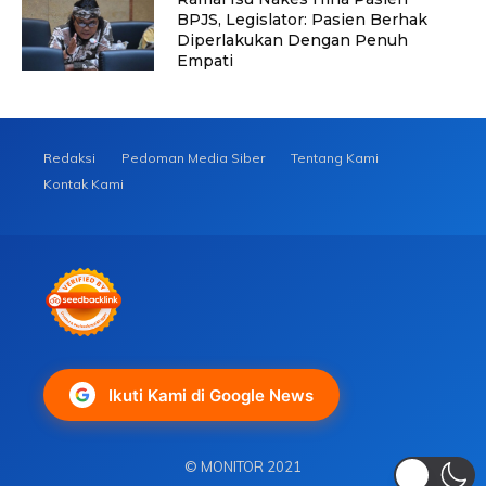
BPJS, Legislator: Pasien Berhak
Diperlakukan Dengan Penuh
Empati
Redaksi
Pedoman Media Siber
Tentang Kami
Kontak Kami
Ikuti Kami di Google News
© MONITOR 2021