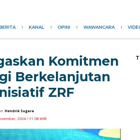
BERITA
KANAL
OPINI
WAWANCARA
VIDE
egaskan Komitmen
T
rgi Berkelanjutan
nisiatif ZRF
n:
Hendrik Sugara
ovember, 2024 / 11:08 WIB