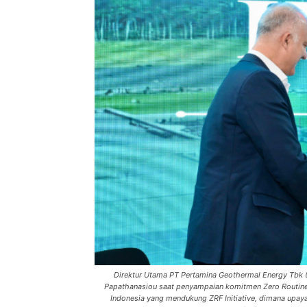
Direktur Utama PT Pertamina Geothermal Energy Tbk (P
Papathanasiou saat penyampaian komitmen Zero Routine F
Indonesia yang mendukung ZRF Initiative, dimana upay