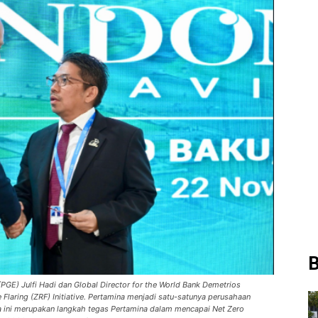
B
GE) Julfi Hadi dan Global Director for the World Bank Demetrios
laring (ZRF) Initiative. Pertamina menjadi satu-satunya perusahaan
a ini merupakan langkah tegas Pertamina dalam mencapai Net Zero