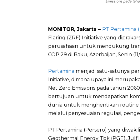
Emissions pada tahu
MONITOR, Jakarta –
PT Pertamina (
Flaring (ZRF) Initiative yang dipraka
perusahaan untuk mendukung transi
COP 29 di Baku, Azerbaijan, Senin (11/
Pertamina
menjadi satu-satunya pe
Initiative, dimana upaya ini merup
Net Zero Emissions pada tahun 2060 a
bertujuan untuk mendapatkan kom
dunia untuk menghentikan routine f
melalui penyesuaian regulasi, penge
PT Pertamina (Persero) yang diwakil
Geothermal Energy Tbk (PGE), Julf