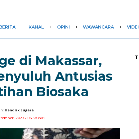
BERITA
KANAL
OPINI
WAWANCARA
VIDE
ge di Makassar,
T
enyuluh Antusias
atihan Biosaka
n:
Hendrik Sugara
ptember, 2023 / 08:58 WIB