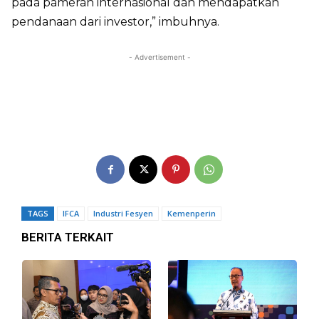
pada pameran internasional dan mendapatkan
pendanaan dari investor,” imbuhnya.
- Advertisement -
TAGS
IFCA
Industri Fesyen
Kemenperin
BERITA TERKAIT