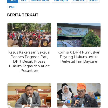
TAGS
DPR
Khairul Saleh
KKB Papua
Komisi III
Nakes
PAN
BERITA TERKAIT
Kasus Kekerasan Seksual
Komisi X DPR Rumuskan
Ponpes Tlogosari Pati,
Payung Hukum untuk
DPR Desak Proses
Perketat Izin Daycare
Hukum Tegas dan Audit
Pesantren