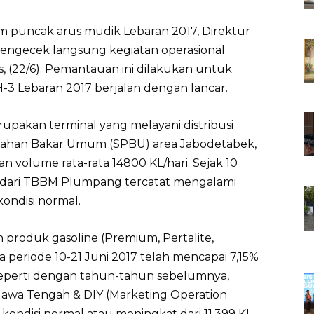
m puncak arus mudik Lebaran 2017, Direktur
gecek langsung kegiatan operasional
 (22/6). Pemantauan ini dilakukan untuk
3 Lebaran 2017 berjalan dengan lancar.
akan terminal yang melayani distribusi
 Bahan Bakar Umum (SPBU) area Jabodetabek,
 volume rata-rata 14800 KL/hari. Sejak 10
an dari TBBM Plumpang tercatat mengalami
kondisi normal.
n produk gasoline (Premium, Pertalite,
periode 10-21 Juni 2017 telah mencapai 7,15%
Seperti dengan tahun-tahun sebelumnya,
h Jawa Tengah & DIY (Marketing Operation
 kondisi normal atau meningkat dari 11.399 KL