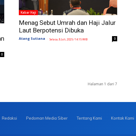
Kabar Haji
Menag Sebut Umrah dan Haji Jalur
Laut Berpotensi Dibuka
an
Atang Sutiana
-
0
Selasa, 8 Juli, 2025 / 14:15 WIB
0
Halaman 1 dari 7
Redaksi
Pedoman Media Siber
Tentang Kami
Kontak Kami