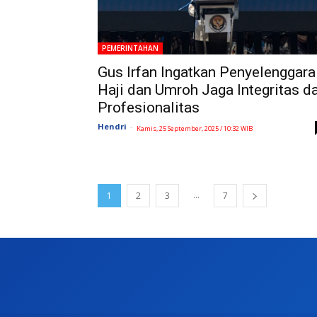
PEMERINTAHAN
Gus Irfan Ingatkan Penyelenggara
Haji dan Umroh Jaga Integritas d
Profesionalitas
Hendri
-
Kamis, 25 September, 2025 / 10:32 WIB
...
1
2
3
7