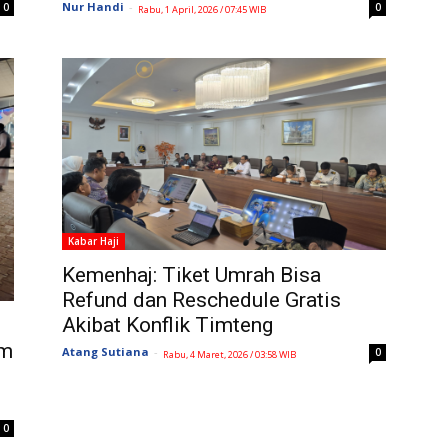
Nur Handi
-
0
0
Rabu, 1 April, 2026 / 07:45 WIB
Kabar Haji
Kemenhaj: Tiket Umrah Bisa
Refund dan Reschedule Gratis
Akibat Konflik Timteng
am
Atang Sutiana
-
0
Rabu, 4 Maret, 2026 / 03:58 WIB
0