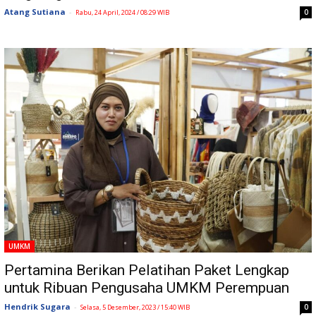
Atang Sutiana
-
0
Rabu, 24 April, 2024 / 08:29 WIB
UMKM
Pertamina Berikan Pelatihan Paket Lengkap
untuk Ribuan Pengusaha UMKM Perempuan
Hendrik Sugara
-
0
Selasa, 5 Desember, 2023 / 15:40 WIB