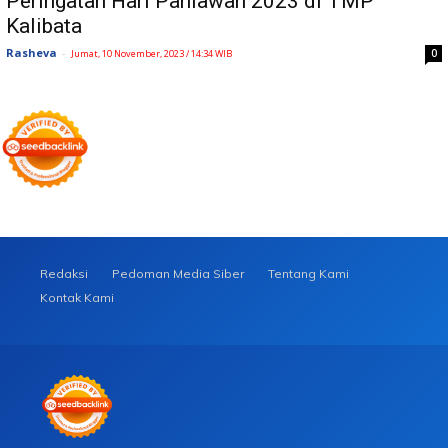
Peringatan Hari Pahlawan 2023 di TMP
Kalibata
Rasheva
-
0
Jumat, 10 November, 2023 / 14:34 WIB
Redaksi
Pedoman Media Siber
Tentang Kami
Kontak Kami