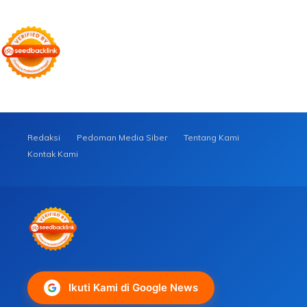
Redaksi
Pedoman Media Siber
Tentang Kami
Kontak Kami
Ikuti Kami di Google News