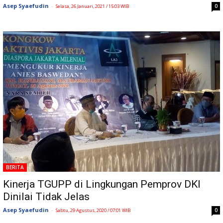
Asep Syaefudin
-
0
Selasa, 26 Januari, 2021 / 15:03 WIB
BERITA
Kinerja TGUPP di Lingkungan Pemprov DKI
Dinilai Tidak Jelas
Asep Syaefudin
-
0
Sabtu, 29 Agustus, 2020 / 07:01 WIB