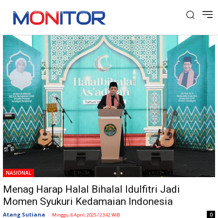
Tag: Ramadan 1446 H
NASIONAL
Menag Harap Halal Bihalal Idulfitri Jadi
Momen Syukuri Kedamaian Indonesia
Atang Sutiana
-
0
Minggu, 6 April, 2025 / 23:42 WIB