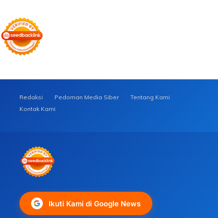
Redaksi
Pedoman Media Siber
Tentang Kami
Kontak Kami
Ikuti Kami di Google News