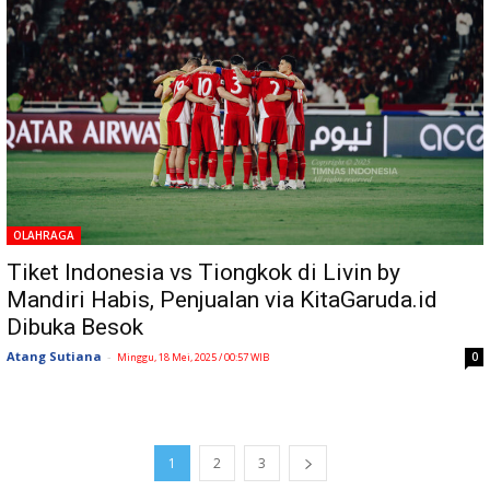
OLAHRAGA
Tiket Indonesia vs Tiongkok di Livin by
Mandiri Habis, Penjualan via KitaGaruda.id
Dibuka Besok
Atang Sutiana
-
0
Minggu, 18 Mei, 2025 / 00:57 WIB
1
2
3