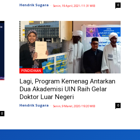
Hendrik Sugara
-
0
Senin, 19 April, 2021 / 11:31 WIB
PENDIDIKAN
Lagi, Program Kemenag Antarkan
Dua Akademisi UIN Raih Gelar
Doktor Luar Negeri
Hendrik Sugara
-
0
Senin, 9 Maret, 2020 / 19:20 WIB
0