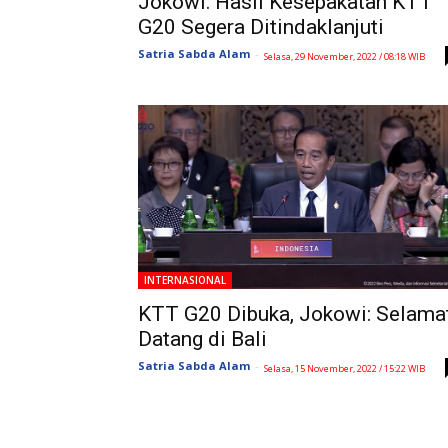
Jokowi: Hasil Kesepakatan KTT
G20 Segera Ditindaklanjuti
Satria Sabda Alam
-
Selasa, 29 November, 2022 / 08:18 WIB
INTERNASIONAL
KTT G20 Dibuka, Jokowi: Selama
Datang di Bali
Satria Sabda Alam
-
Selasa, 15 November, 2022 / 15:22 WIB