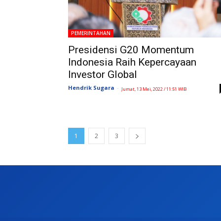
PEMERINTAHAN
Presidensi G20 Momentum
Indonesia Raih Kepercayaan
Investor Global
Hendrik Sugara
-
Jumat, 13 Mei, 2022 / 11:51 WIB
1
2
3