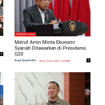
PEMERINTAHAN
Ma’ruf Amin Minta Ekonomi
Syariah Ditawarkan di Presidensi
G20
0
Asep Syaefudin
-
0
Senin, 13 Juni, 2022 / 11:41 WIB