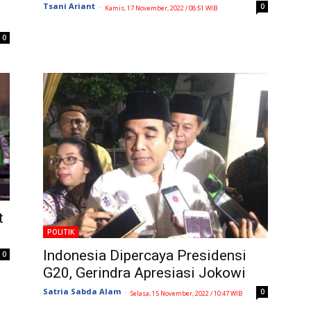
Tsani Ariant
-
0
Kamis, 17 November, 2022 / 08:51 WIB
0
t
POLITIK
Indonesia Dipercaya Presidensi
0
G20, Gerindra Apresiasi Jokowi
Satria Sabda Alam
-
0
Selasa, 15 November, 2022 / 10:47 WIB