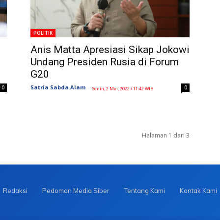
POLITIK
Anis Matta Apresiasi Sikap Jokowi
Undang Presiden Rusia di Forum
G20
Satria Sabda Alam
-
0
0
Senin, 2 Mei, 2022 / 11:42 WIB
Halaman 1 dari 3
Redaksi
Pedoman Media Siber
Tentang Kami
Kontak Kami