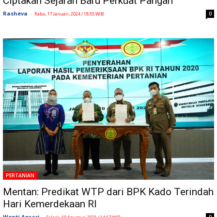
Ciptakan Sejarah Baru Perkuat Pangan
Rasheva
-
0
Rabu, 17 Januari, 2024 / 18:55 WIB
PERTANIAN
Mentan: Predikat WTP dari BPK Kado Terindah
Hari Kemerdekaan RI
Wenti Apsari
-
0