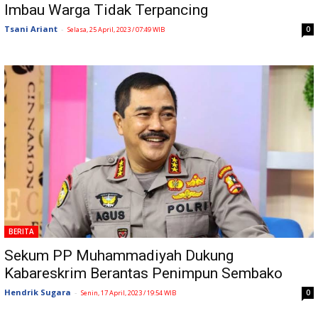
Imbau Warga Tidak Terpancing
Tsani Ariant
-
0
Selasa, 25 April, 2023 / 07:49 WIB
BERITA
Sekum PP Muhammadiyah Dukung
Kabareskrim Berantas Penimpun Sembako
Hendrik Sugara
-
0
Senin, 17 April, 2023 / 19:54 WIB