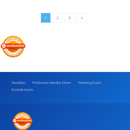
1
2
3
Redaksi
Pedoman Media Siber
Tentang Kami
Kontak Kami