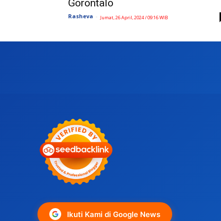
Gorontalo
Rasheva
-
Jumat, 26 April, 2024 / 09:16 WIB
Ikuti Kami di Google News