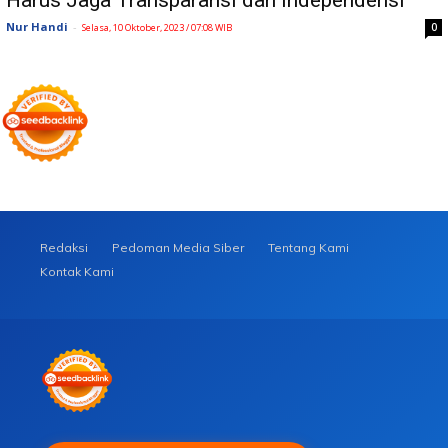
Harus Jaga Transparansi dan Independensi
Nur Handi
-
0
Selasa, 10 Oktober, 2023 / 07:08 WIB
Redaksi
Pedoman Media Siber
Tentang Kami
Kontak Kami