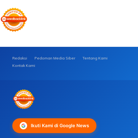
Redaksi
Pedoman Media Siber
Tentang Kami
Kontak Kami
Ikuti Kami di Google News