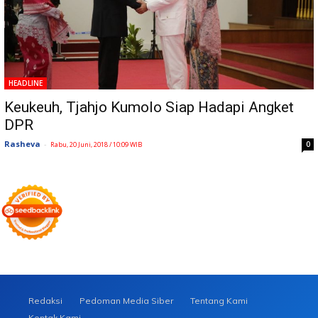
HEADLINE
Keukeuh, Tjahjo Kumolo Siap Hadapi Angket
DPR
Rasheva
-
0
Rabu, 20 Juni, 2018 / 10:09 WIB
Redaksi
Pedoman Media Siber
Tentang Kami
Kontak Kami