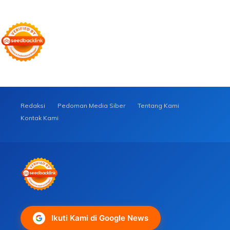
Redaksi
Pedoman Media Siber
Tentang Kami
Kontak Kami
Ikuti Kami di Google News