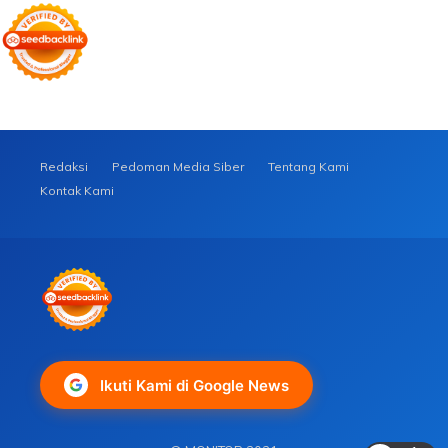
Redaksi
Pedoman Media Siber
Tentang Kami
Kontak Kami
Ikuti Kami di Google News