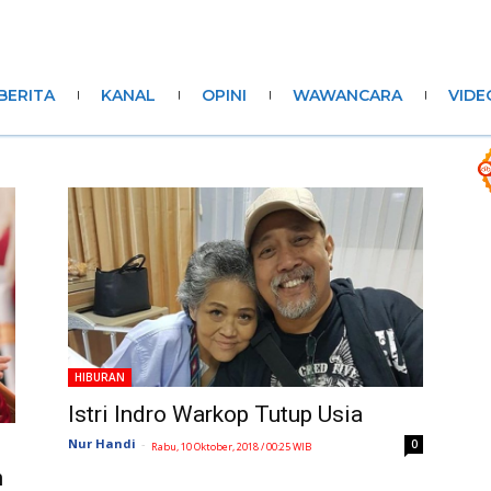
BERITA
KANAL
OPINI
WAWANCARA
VIDE
HIBURAN
Istri Indro Warkop Tutup Usia
Nur Handi
-
0
Rabu, 10 Oktober, 2018 / 00:25 WIB
h