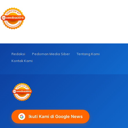
Redaksi
Pedoman Media Siber
Tentang Kami
Kontak Kami
Ikuti Kami di Google News