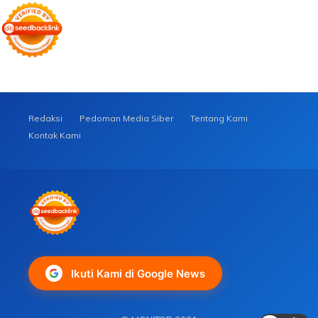
Redaksi
Pedoman Media Siber
Tentang Kami
Kontak Kami
Ikuti Kami di Google News