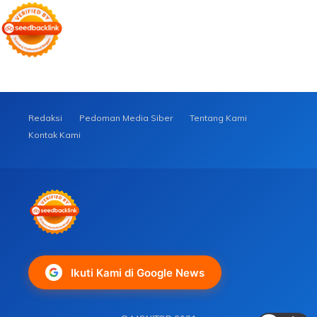
Redaksi
Pedoman Media Siber
Tentang Kami
Kontak Kami
Ikuti Kami di Google News