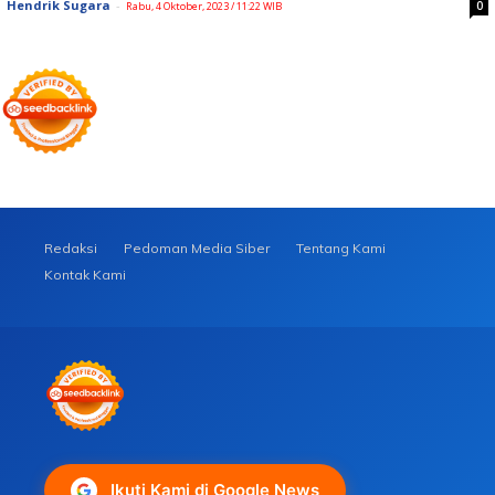
Hendrik Sugara
-
0
Rabu, 4 Oktober, 2023 / 11:22 WIB
Redaksi
Pedoman Media Siber
Tentang Kami
Kontak Kami
Ikuti Kami di Google News