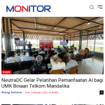
Tag: MotoGP Mandalika
BUMN
NeutraDC Gelar Pelatihan Pemanfaatan AI bagi
UMK Binaan Telkom Mandalika
Atang Sutiana
-
0
Rabu, 2 Oktober, 2024 / 19:38 WIB