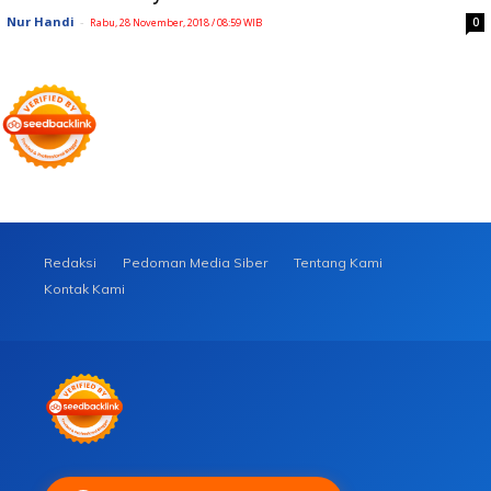
Nur Handi
-
0
Rabu, 28 November, 2018 / 08:59 WIB
Redaksi
Pedoman Media Siber
Tentang Kami
Kontak Kami