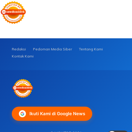
Redaksi
Pedoman Media Siber
Tentang Kami
Kontak Kami
Ikuti Kami di Google News