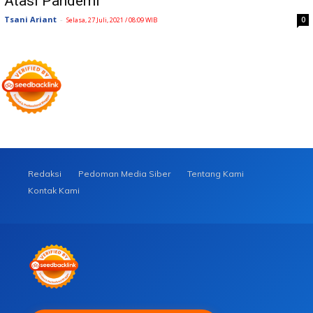
Atasi Pandemi
Tsani Ariant
-
0
Selasa, 27 Juli, 2021 / 08:09 WIB
Redaksi
Pedoman Media Siber
Tentang Kami
Kontak Kami