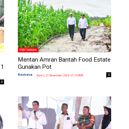
PERTANIAN
Mentan Amran Bantah Food Estate
 1
Gunakan Pot
Rasheva
-
0
Kamis, 21 Desember, 2023 / 21:15 WIB
0