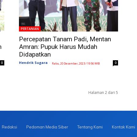
PERTANIAN
Percepatan Tanam Padi, Mentan
n
Amran: Pupuk Harus Mudah
Didapatkan
Hendrik Sugara
-
0
0
Rabu, 20 Desember, 2023 / 19:56 WIB
Halaman 2 dari 5
Redaksi
Pedoman Media Siber
Tentang Kami
Kontak Kami