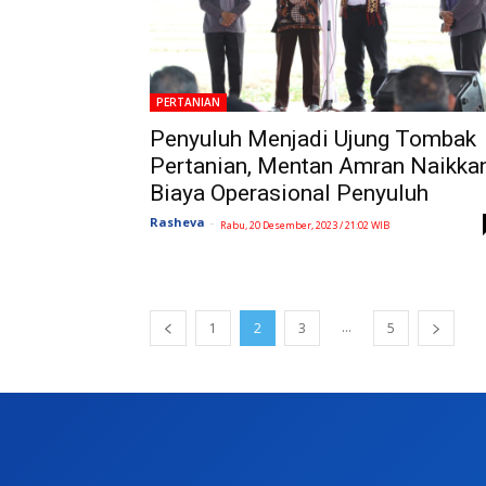
PERTANIAN
Penyuluh Menjadi Ujung Tombak
Pertanian, Mentan Amran Naikka
Biaya Operasional Penyuluh
Rasheva
-
Rabu, 20 Desember, 2023 / 21:02 WIB
...
1
2
3
5