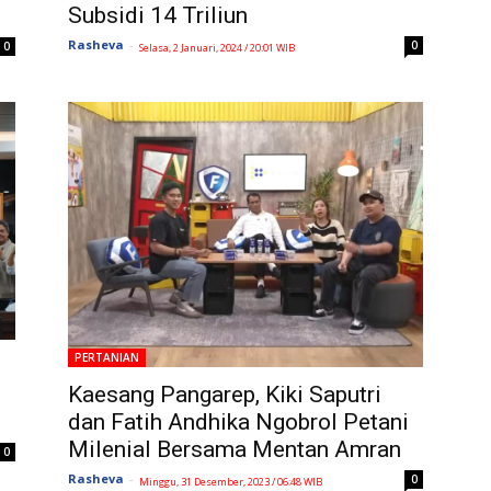
Subsidi 14 Triliun
Rasheva
-
0
0
Selasa, 2 Januari, 2024 / 20:01 WIB
PERTANIAN
Kaesang Pangarep, Kiki Saputri
dan Fatih Andhika Ngobrol Petani
Milenial Bersama Mentan Amran
0
Rasheva
-
0
Minggu, 31 Desember, 2023 / 06:48 WIB